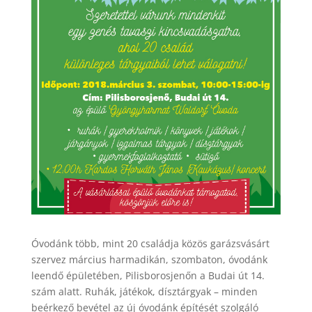
Óvodánk több, mint 20 családja közös garázsvásárt
szervez március harmadikán, szombaton, óvodánk
leendő épületében, Pilisborosjenőn a Budai út 14.
szám alatt. Ruhák, játékok, dísztárgyak – minden
beérkező bevétel az új óvodánk építését szolgáló