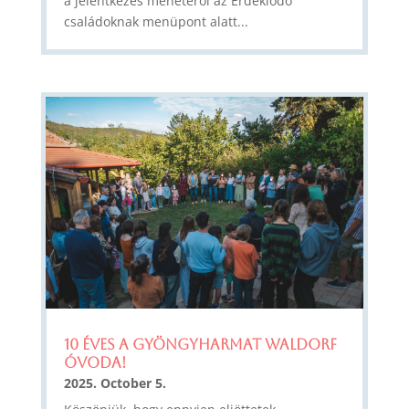
a jelentkezés menetéről az Érdeklődő
családoknak menüpont alatt...
10 éves a Gyöngyharmat Waldorf
Óvoda!
2025. October 5.