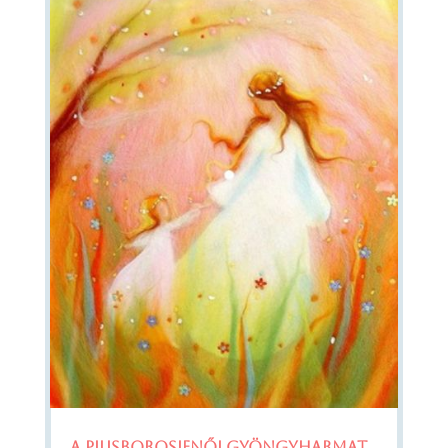
A Pilisborosjenői Gyöngyharmat