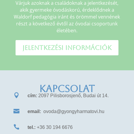
Várjuk azoknak a családoknak a jelentkezését,
akik gyermeke óvodáskorú, érdeklődnek a
Waldorf pedagógia iránt és örömmel vennének
részt a következő évtől az óvodai csoportunk
életében.
Jelentkezési információk
KAPCSOLAT

cím:
2097 Pilisborosjenő, Budai út 14.

email:
ovoda@gyongyharmatovi.hu

tel.:
+36 30 194 6676