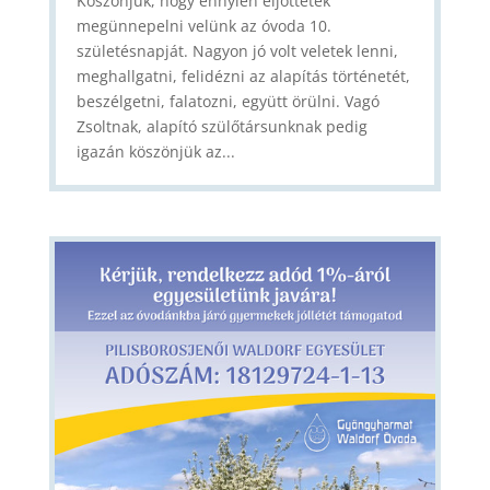
Köszönjük, hogy ennyien eljöttetek
megünnepelni velünk az óvoda 10.
születésnapját. Nagyon jó volt veletek lenni,
meghallgatni, felidézni az alapítás történetét,
beszélgetni, falatozni, együtt örülni. Vagó
Zsoltnak, alapító szülőtársunknak pedig
igazán köszönjük az...